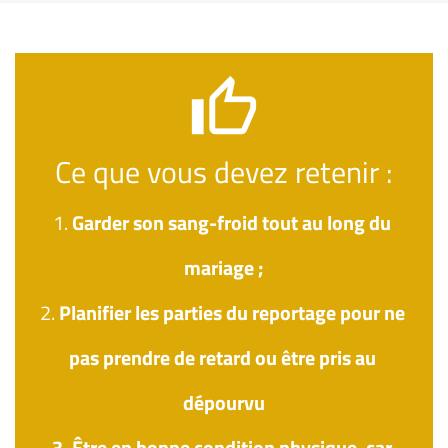
thumb_up
Ce que vous devez retenir :
1. 
Garder son sang-froid tout au long du 
mariage ;
2. 
Planifier les parties du reportage pour ne 
pas prendre de retard ou être pris au 
dépourvu
3. 
Être en bonne condition physique, car 