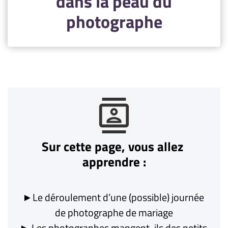
dans la peau du
photographe
contacts
Sur cette page, vous allez 
apprendre :
►Le déroulement d’une (possible) journée 
de photographe de mariage
► Les photographes mangent-ils des petits 